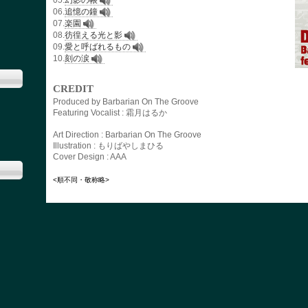
05.
幻影の帳
06.
追憶の鐘
07.
楽園
08.
彷徨える光と影
09.
愛と呼ばれるもの
10.
刻の涙
CREDIT
Produced by Barbarian On The Groove
Featuring Vocalist : 霜月はるか
Art Direction : Barbarian On The Groove
Illustration : もりばやしまひる
Cover Design : AAA
<順不同・敬称略>