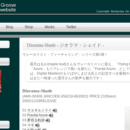
Blog
Shop
Works
Twitter
Diorama-Shade - ジオラマ・シェイド -
ヴォーカリスト・フィーチャリング・シリーズ第1弾！
霜月はるか(maple leaf)さんをヴォーカリストに迎え、「Flying 
「Azure」もリアレンジで装いを新たに「Fractal Azure」
は、Digital Maidenのもりばやしまひる氏との記念すべき最
はまた一味違った霜月さんの歌声も魅力です！
Diorama-Shade
(AMX-00406 JANCODE:456218-8920021 PRICE:2100yen)
2005/12/29RELEASE
01.
サエギルミライ
02.
Fractal Azure
03.
夢宿る軌跡
04.
マギ